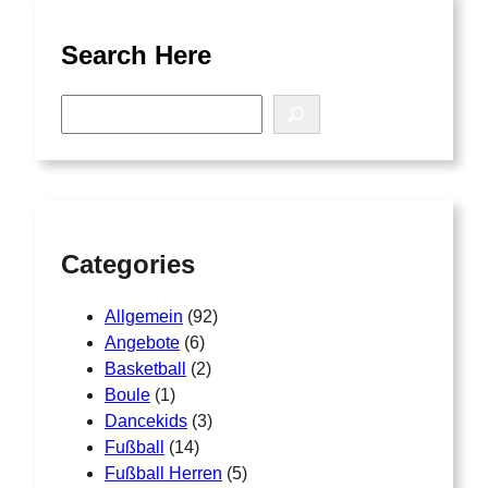
Search Here
S
e
a
r
c
h
Categories
Allgemein
(92)
Angebote
(6)
Basketball
(2)
Boule
(1)
Dancekids
(3)
Fußball
(14)
Fußball Herren
(5)