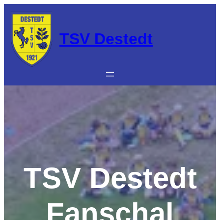
Zum
Inhalt
springen
TSV Destedt
TSV Destedt
Fanschal