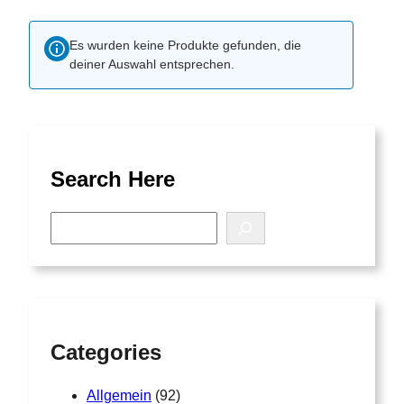
Es wurden keine Produkte gefunden, die
deiner Auswahl entsprechen.
Search Here
S
e
a
r
c
h
Categories
Allgemein
(92)