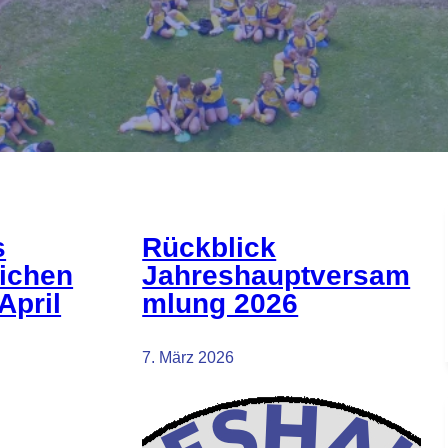
s
Rückblick
ichen
Jahreshauptversam
April
mlung 2026
7. März 2026