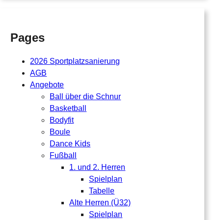
Pages
2026 Sportplatzsanierung
AGB
Angebote
Ball über die Schnur
Basketball
Bodyfit
Boule
Dance Kids
Fußball
1. und 2. Herren
Spielplan
Tabelle
Alte Herren (Ü32)
Spielplan