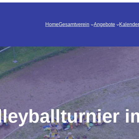
Home
Gesamtverein
Angebote
Kalende
leyballturnier i