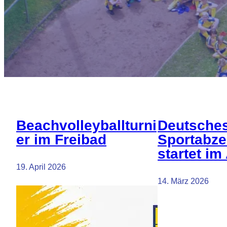
Beachvolleyballturni
Deutsche
er im Freibad
Sportabze
startet im 
19. April 2026
14. März 2026