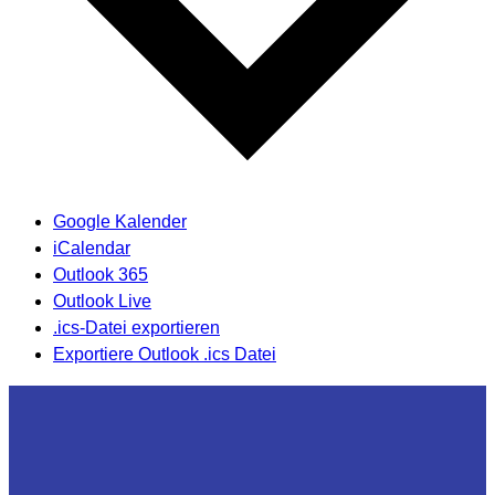
Google Kalender
iCalendar
Outlook 365
Outlook Live
.ics-Datei exportieren
Exportiere Outlook .ics Datei