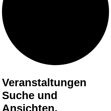
Veranstaltungen
Veranstaltungen
Suche und
für
Ansichten,