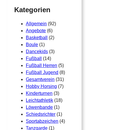
h
Kategorien
Allgemein
(92)
Angebote
(6)
Basketball
(2)
Boule
(1)
Dancekids
(3)
Fußball
(14)
Fußball Herren
(5)
Fußball Jugend
(8)
Gesamtverein
(31)
Hobby Horsing
(7)
Kinderturnen
(3)
Leichtathletik
(18)
Löwenbande
(1)
Schiedsrichter
(1)
Sportabzeichen
(4)
Tanzgarde
(1)