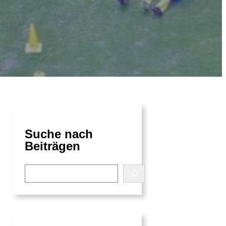
Suche nach
Beiträgen
S
e
a
r
c