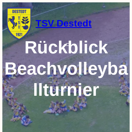
Zum
Inhalt
springen
TSV Destedt
Rückblick
Beachvolleyba
llturnier