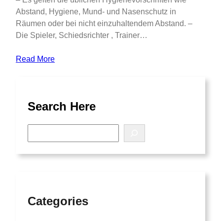
Abstand, Hygiene, Mund- und Nasenschutz in
Räumen oder bei nicht einzuhaltendem Abstand. –
Die Spieler, Schiedsrichter , Trainer…
Read More
Search Here
S
e
a
r
c
h
Categories