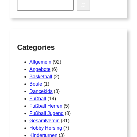
S
e
a
r
c
h
Categories
Allgemein
(92)
Angebote
(6)
Basketball
(2)
Boule
(1)
Dancekids
(3)
Fußball
(14)
Fußball Herren
(5)
Fußball Jugend
(8)
Gesamtverein
(31)
Hobby Horsing
(7)
Kinderturnen
(3)