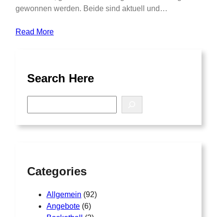
gewonnen werden. Beide sind aktuell und…
Read More
Search Here
S
e
a
r
c
h
Categories
Allgemein
(92)
Angebote
(6)