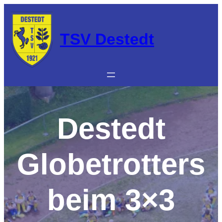
Zum
Inhalt
springen
TSV Destedt
Destedt
Globetrotters
beim 3×3