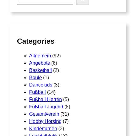
e
a
r
c
h
Categories
Allgemein
(92)
Angebote
(6)
Basketball
(2)
Boule
(1)
Dancekids
(3)
Fußball
(14)
Fußball Herren
(5)
Fußball Jugend
(8)
Gesamtverein
(31)
Hobby Horsing
(7)
Kinderturnen
(3)
Leichtathletik
(18)