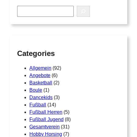
S
e
a
r
c
h
Categories
Allgemein
(92)
Angebote
(6)
Basketball
(2)
Boule
(1)
Dancekids
(3)
Fußball
(14)
Fußball Herren
(5)
Fußball Jugend
(8)
Gesamtverein
(31)
Hobby Horsing
(7)