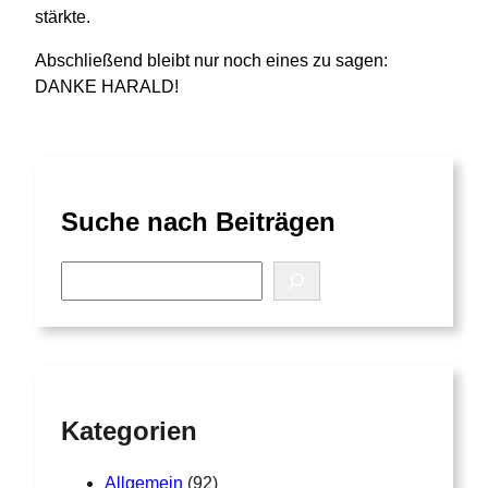
stärkte.
Abschließend bleibt nur noch eines zu sagen:
DANKE HARALD!
Suche nach Beiträgen
S
e
a
r
c
h
Kategorien
Allgemein
(92)