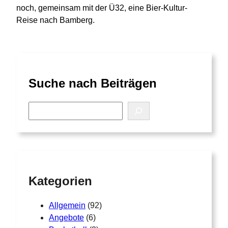
noch, gemeinsam mit der Ü32, eine Bier-Kultur-
Reise nach Bamberg.
Suche nach Beiträgen
S
e
a
r
c
h
Kategorien
Allgemein
(92)
Angebote
(6)