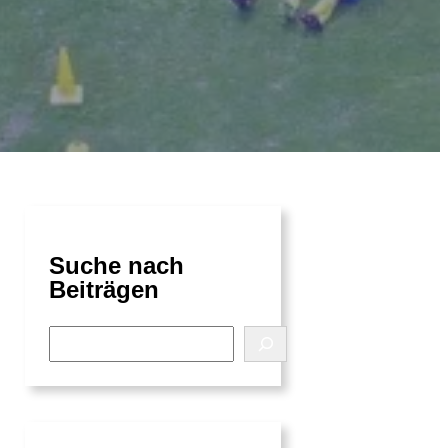
Suche nach
Beiträgen
S
e
a
r
c