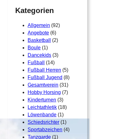
h
Kategorien
Allgemein
(92)
Angebote
(6)
Basketball
(2)
Boule
(1)
Dancekids
(3)
Fußball
(14)
Fußball Herren
(5)
Fußball Jugend
(8)
Gesamtverein
(31)
Hobby Horsing
(7)
Kinderturnen
(3)
Leichtathletik
(18)
Löwenbande
(1)
Schiedsrichter
(1)
Sportabzeichen
(4)
Tanzgarde
(1)