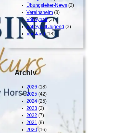
Übungsleiter-News
(2)
Vereinsheim
(8)
Volleyball
(3)
Volleyball Jugend
(3)
Vorstand
(18)
Archiv
2026
(18)
2025
(42)
2024
(25)
2023
(2)
2022
(7)
2021
(8)
2020
(16)