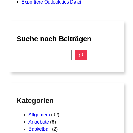
Exportiere Outlook .ics Datei
Suche nach Beiträgen
S
e
a
r
c
h
Kategorien
Allgemein
(92)
Angebote
(6)
Basketball
(2)