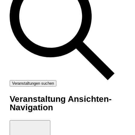
t
a
l
t
Veranstaltungen suchen
u
Veranstaltung Ansichten-
Navigation
n