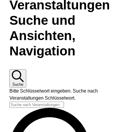
Veranstaltungen
V
Suche und
e
Ansichten,
Navigation
r
a
Suche
n
Bitte Schlüsselwort eingeben. Suche nach
Veranstaltungen Schlüsselwort.
s