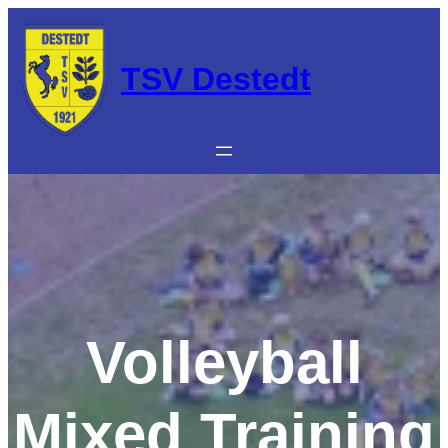
Zum
Inhalt
springen
TSV Destedt
Volleyball
Mixed Training