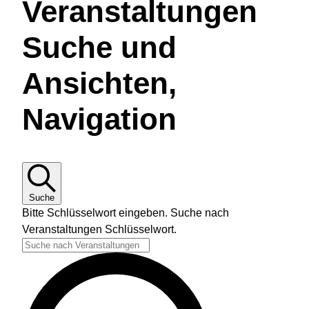
Veranstaltungen
V
Suche und
e
Ansichten,
Navigation
r
a
Suche
n
Bitte Schlüsselwort eingeben. Suche nach
Veranstaltungen Schlüsselwort.
s