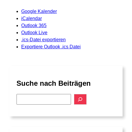
Google Kalender
iCalendar
Outlook 365
Outlook Live
.ics-Datei exportieren
Exportiere Outlook .ics Datei
Suche nach Beiträgen
S
e
a
r
c