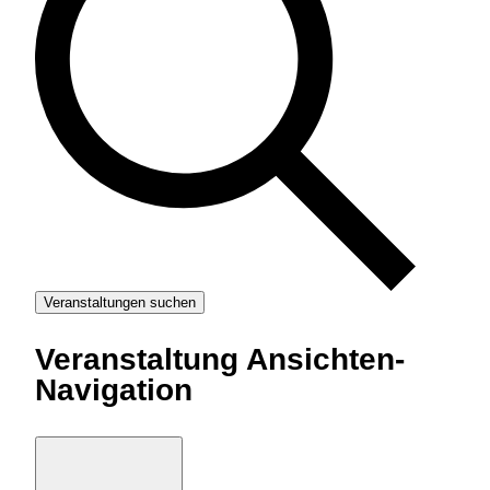
t
a
l
t
Veranstaltungen suchen
u
Veranstaltung Ansichten-
Navigation
n