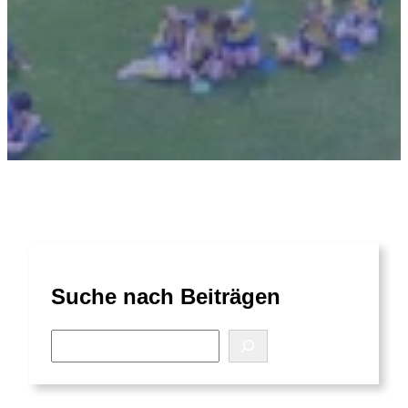
Suche nach Beiträgen
S
e
a
r