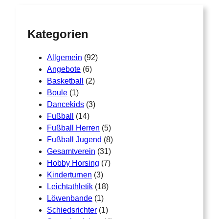
c
h
Kategorien
Allgemein
(92)
Angebote
(6)
Basketball
(2)
Boule
(1)
Dancekids
(3)
Fußball
(14)
Fußball Herren
(5)
Fußball Jugend
(8)
Gesamtverein
(31)
Hobby Horsing
(7)
Kinderturnen
(3)
Leichtathletik
(18)
Löwenbande
(1)
Schiedsrichter
(1)