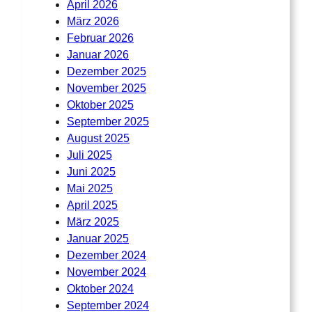
April 2026
k
ö
März 2026
ö
n
Februar 2026
n
n
Januar 2026
n
e
Dezember 2025
e
n
November 2025
n
a
Oktober 2025
a
u
September 2025
u
f
August 2025
f
d
Juli 2025
d
e
Juni 2025
e
r
Mai 2025
r
P
April 2025
P
r
März 2025
r
o
Januar 2025
o
d
Dezember 2024
d
u
November 2024
u
k
Oktober 2024
k
t
September 2024
t
s