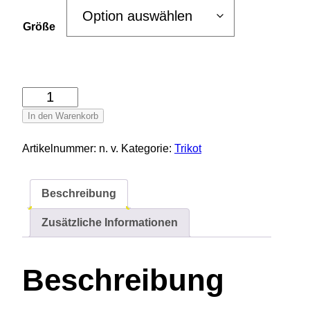
Größe
T
S
In den Warenkorb
V
T
Artikelnummer:
n. v.
Kategorie:
Trikot
-
S
Beschreibung
h
i
Zusätzliche Informationen
r
t
k
Beschreibung
u
r