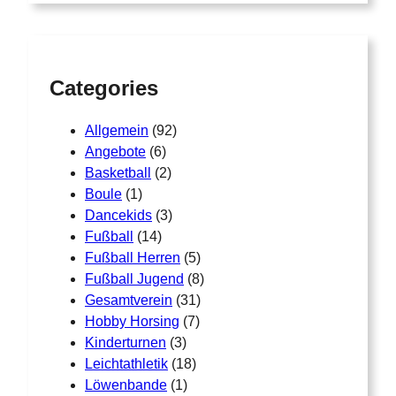
a
0
t
w
0
r
w
e
c
€
e
i
h
b
i
s
Categories
i
s
t
s
t
m
1
Allgemein
(92)
m
5
e
Angebote
(6)
,
e
h
Basketball
(2)
0
h
r
Boule
(1)
0
r
e
Dancekids
(3)
e
r
€
Fußball
(14)
r
e
Fußball Herren
(5)
e
V
Fußball Jugend
(8)
V
a
Gesamtverein
(31)
a
r
Hobby Horsing
(7)
r
i
Kinderturnen
(3)
i
a
Leichtathletik
(18)
a
n
Löwenbande
(1)