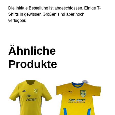
z
a
Die Initiale Bestellung ist abgeschlossen. Einige T-
r
Shirts in gewissen Größen sind aber noch
m
verfügbar.
M
e
n
g
Ähnliche
e
Produkte