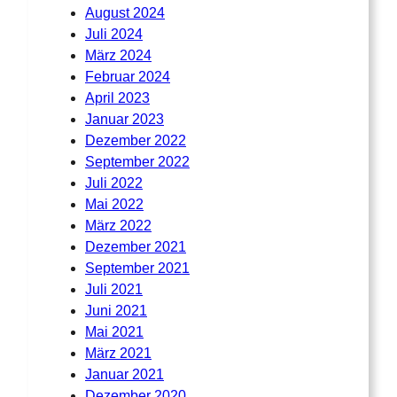
August 2024
s
e
Juli 2024
e
i
März 2024
i
t
Februar 2024
t
e
April 2023
e
g
Januar 2023
g
e
Dezember 2022
e
w
September 2022
w
ä
Juli 2022
ä
h
Mai 2022
h
l
März 2022
l
t
Dezember 2021
t
w
September 2021
w
e
Juli 2021
e
r
Juni 2021
r
d
Mai 2021
d
e
März 2021
e
n
Januar 2021
n
Dezember 2020