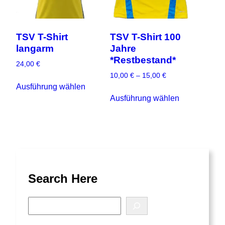
TSV T-Shirt
TSV T-Shirt 100
langarm
Jahre
*Restbestand*
24,00
€
P
10,00
€
–
15,00
€
D
r
Ausführung wählen
D
i
e
Ausführung wählen
i
e
i
e
s
s
s
s
e
p
e
s
a
s
P
n
P
r
n
r
o
Search Here
e
o
:
d
1
d
u
S
0
u
k
e
,
k
t