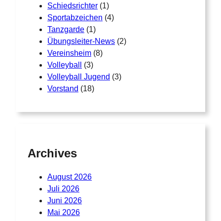
n
t
Schiedsrichter
(1)
t
e
Sportabzeichen
(4)
e
n
Tanzgarde
(1)
n
a
Übungsleiter-News
(2)
a
u
Vereinsheim
(8)
u
f
Volleyball
(3)
f
.
Volleyball Jugend
(3)
.
D
Vorstand
(18)
D
i
i
e
e
O
O
p
p
t
Archives
t
i
i
o
August 2026
o
n
Juli 2026
n
e
Juni 2026
e
n
Mai 2026
n
k